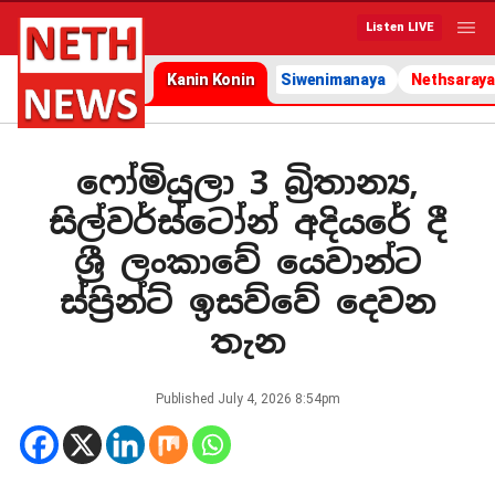
Listen LIVE
Kanin Konin
Siwenimanaya
Nethsaraya
ෆෝමියුලා 3 බ්‍රිතාන්‍ය,
සිල්වර්ස්ටෝන් අදියරේ දී
ශ්‍රී ලංකාවේ යෙවාන්ට
ස්ප්‍රින්ට් ඉසව්වේ දෙවන
තැන
Published
July 4, 2026 8:54pm