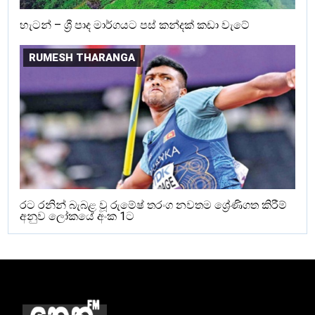
හැටන් – ශ්‍රී පාද මාර්ගයට පස් කන්දක් කඩා වැටේ
RUMESH THARANGA
රට රනින් බැබළ වූ රුමේෂ් තරංග නවතම ශ්‍රේණිගත කිරීම්
අනුව ලෝකයේ අංක 1ට