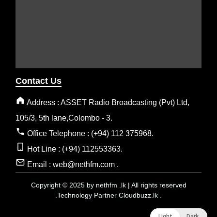
Contact Us
Address : ASSET Radio Broadcasting (Pvt) Ltd,
105/3, 5th lane,Colombo - 3.
Office Telephone : (+94) 112 375968.
Hot Line : (+94) 112553363.
Email : web@nethfm.com .
Copyright © 2025 by nethfm .lk | All rights reserved
.Technology Partner Cloudbuzz.lk .
Light
Light
Dark
Dark