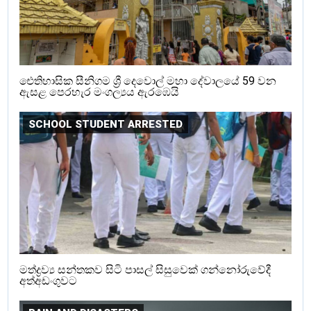
ඓතිහාසික සීනිගම ශ්‍රී දෙවොල් මහා දේවාලයේ 59 වන
ඇසළ පෙරහැර මංගල්‍යය ඇරඹෙයි
SCHOOL STUDENT ARRESTED
මත්ද්‍රව්‍ය සන්තකව සිටි පාසල් සිසුවෙක් ගන්නෝරුවේදී
අත්අඩංගුවට