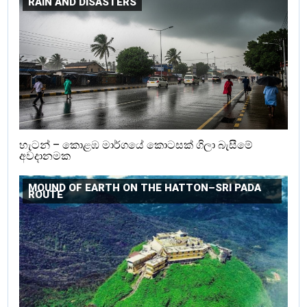
RAIN AND DISASTERS
හැටන් – කොළඹ මාර්ගයේ කොටසක් ගිලා බැසීමේ
අවදානමක
MOUND OF EARTH ON THE HATTON–SRI PADA
ROUTE