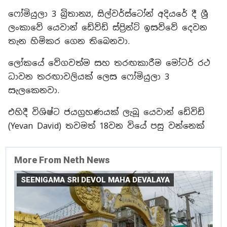
ෆෝමියුලා 3 බ්‍රිතාන්‍ය, සිල්වර්ස්ටෝන් අදියරේ දී ශ්‍රී
ලංකාවේ යෙවාන් ඩේව්ඩ් ස්ප්‍රින්ට් ඉසව්වේ දෙවන
තැන හිමිකර ගෙන තිබෙනවා.
ලෝකයේ වේගවත්ම සහ තරඟකාරීම මෝටර් රථ
ධාවන තරඟාවලියක් ලෙස ෆෝමියුලා 3
සැලකෙනවා.
එහිදී විශිෂ්ට ජයග්‍රහණයක් ලැබූ යෙවාන් ඩේවිඩ්
(Yevan David) තවමත් 18වන වියේ පසු වන්නෙක්
More From Neth News
SEENIGAMA SRI DEVOL MAHA DEVALAYA