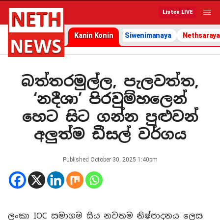
Listen LIVE
Kanin Konin
Siwenimanaya
Nethsaraya
බත්තරමුල්ල, පැලවත්ත,
‘නදීශා’ පිරවුම්හලෙන්
හෙට සිට ගන්න පුළුවන්
අලුත්ම ඩීසල් වර්ගය
Published
October 30, 2025 1:40pm
ලංකා IOC සමාගම සිය නවතම නිෂ්පාදනය ලෙස