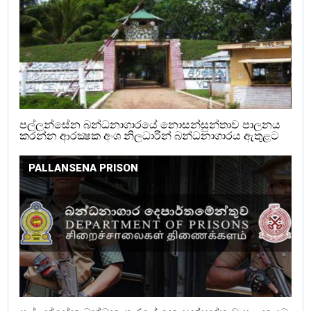
පල්ලන්සේන බන්ධනාගාරයේ නොසන්සුන්තාව පාලනය
කරන්න ආරක්‍ෂක අංශ නිලධාරීන් බන්ධනාගාරය ඇතුළට
PALLANSENA PRISON