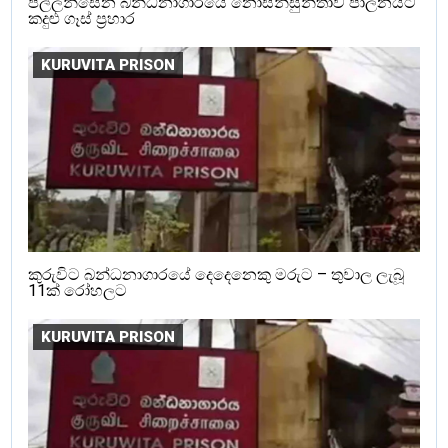
පල්ලන්සේන බන්ධනාගාරයේ නොසන්සුන්තාව පාලනයට
කදුළු ගෑස් ප්‍රහාර
KURUVITA PRISON
කුරුවිට බන්ධනාගාරයේ දෙදෙනෙකු මරුට – තුවාල ලැබූ
11ක් රෝහලට
KURUVITA PRISON