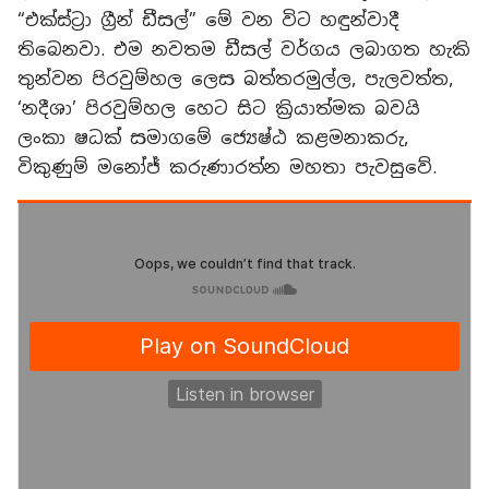
“එක්ස්ට්‍රා ග්‍රීන් ඩීසල්” මේ වන විට හඳුන්වාදී
තිබෙනවා. එම නවතම ඩීසල් වර්ගය ලබාගත හැකි
තුන්වන පිරවුම්හල ලෙස බත්තරමුල්ල, පැලවත්ත,
‘නදීශා’ පිරවුම්හල හෙට සිට ක්‍රියාත්මක බවයි
ලංකා ෂධක්‍ සමාගමේ ජ්‍යෙෂ්ඨ කළමනාකරු,
විකුණුම් මනෝජ් කරුණාරත්න මහතා පැවසුවේ.