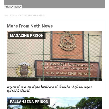
Neth Sound
·
BIZ EXTRA GREEN 01
More From Neth News
MAGAZINE PRISON
මැගසින් නොසන්සුන්තාවයෙන් මියගිය රැදවියා ගැන
අනාවරණයක්
PALLANSENA PRISON