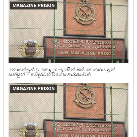
MAGAZINE PRISON
නොසන්සුන් වූ කොළඹ මැගසින් බන්ධනාගාරය දැන්
සන්සුන් – තවදුරටත් විශේෂ ආරක්‍ෂාවක්
MAGAZINE PRISON