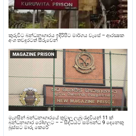
කුරුවිට බන්ධනාගාරය ඉදිරිපිට මාර්ගය වැසේ – ආරක්‍ෂක
අංශ තවදුරටත් සීරුවෙන්
MAGAZINE PRISON
මැගසින් බන්ධනාගාරයේ තුවාල ලැබූ රැදවියන් 11 ක්
බන්ධනාගාර රෝහලට – – සිද්ධියට සම්බන්ධ 9 දෙනෙකු
බූස්සට මාරු කෙරේ