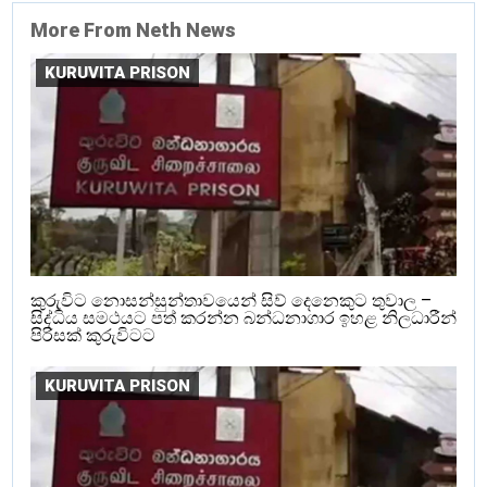
More From Neth News
KURUVITA PRISON
කුරුවිට නොසන්සුන්තාවයෙන් සිව් දෙනෙකුට තුවාල –
සිද්ධිය සමථයට පත් කරන්න බන්ධනාගාර ඉහළ නිලධාරීන්
පිරිසක් කුරුවිටට
KURUVITA PRISON