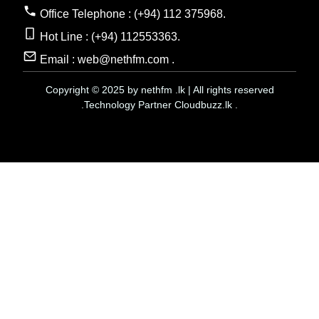
Office Telephone : (+94) 112 375968.
Hot Line : (+94) 112553363.
Email : web@nethfm.com .
Copyright © 2025 by nethfm .lk | All rights reserved
.Technology Partner Cloudbuzz.lk .