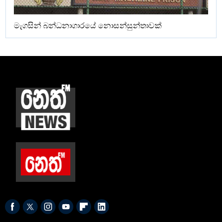
මැගසින් බන්ධනාගාරයේ නොසන්සුන්තාවක්