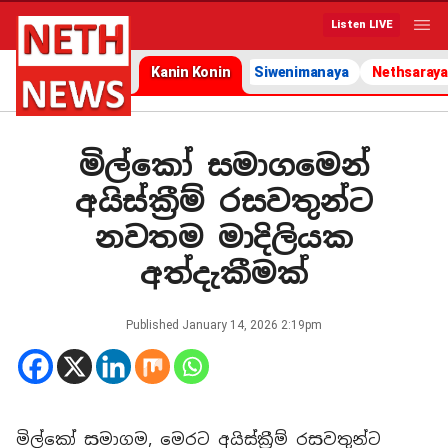
Listen LIVE
Kanin Konin
Siwenimanaya
Nethsaraya
මිල්කෝ සමාගමෙන්
අයිස්ක්‍රීම් රසවතුන්ට
නවතම මාදිලියක
අත්දැකීමක්
Published
January 14, 2026 2:19pm
මිල්කෝ සමාගම, මෙරට අයිස්ක්‍රීම් රසවතුන්ට