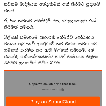
නවතම මාදිලියක අත්දැකීමක් එක් කිරීමට සූදානම්
වනවා.
ඒ, සිය නවතම අයිස්ක්‍රීම් රස, වෙළඳපොළට එක්
කිරීමත් සමගයි.
මිල්කෝ සමාගමේ සභාපති හේමජීව ගෝඨාභය
මහතා පැවසුවේ ආණ්ඩුවේ නව තීරණ සමග නව
ගමනක් ආරම්භ කර ඇති මිල්කෝ සමාගම, මේ
වසරේදි පාරිභෝගිකයින්ට තවත් නිෂ්පාදන තිළිණ
කිරිමට සූදානමින් සිටින බවයි.