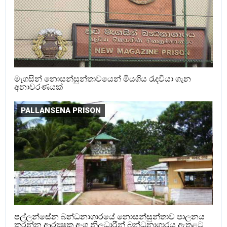
මැගසින් නොසන්සුන්තාවයෙන් මියගිය රැදවියා ගැන
අනාවරණයක්
PALLANSENA PRISON
පල්ලන්සේන බන්ධනාගාරයේ නොසන්සුන්තාව පාලනය
කරන්න ආරක්‍ෂක අංශ නිලධාරීන් බන්ධනාගාරය ඇතුළට