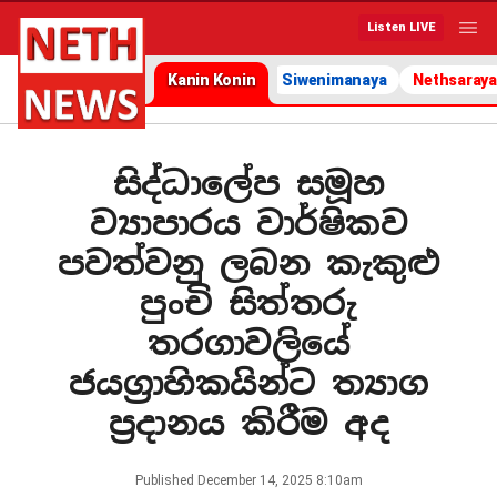
Listen LIVE
Kanin Konin
Siwenimanaya
Nethsaraya
සිද්ධාලේප සමූහ
ව්‍යාපාරය වාර්ෂිකව
පවත්වනු ලබන කැකුළු
පුංචි සිත්තරු
තරගාවලියේ
ජයග්‍රාහිකයින්ට ත්‍යාග
ප්‍රදානය කිරීම අද
Published
December 14, 2025 8:10am