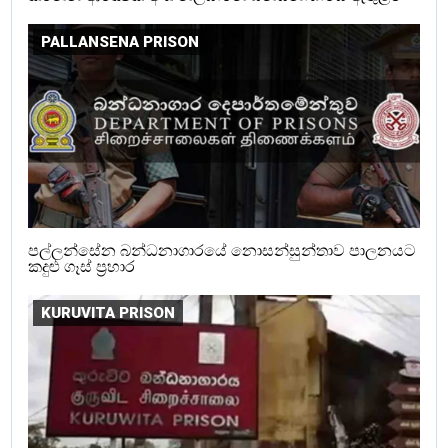
PALLANSENA PRISON
පල්ලන්සේන බන්ධනාගාරයේ නොසන්සුන්තාව පාලනයට
කදුළු ගෑස් ප්‍රහාර
KURUVITA PRISON