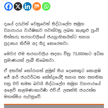
දැයේ දරුවන් වෙනුවෙන් සිද්ධාලේප සමූහ
ව්‍යාපාරය වාර්ෂිකව පවත්වනු ලබන කැකුළු පුංචි
සිත්තරු තරගාවලියේ ජයග්‍රාහිකයින්ට ත්‍යාග
ප්‍රදානය කිරීම අද සිදු කෙරෙනවා.
මෙවර එම තරගාවලිය සදහා චිත්‍ර 73,000කට අධික
ප්‍රමාණයක් ලැබී තිබෙනවා.
ඒ අතරින් තෝරාගත් ළමුන් සිය දෙනෙකුට කොළඹ
ජේ ආර් ජයවර්ධන කේන්ද්‍රයේදී ත්‍යාග සහ සහතික
පත්‍ර පිරි නමන බවයි සිද්ධාලේප සමූහ ව්‍යාපාරයේ
අළෙවි කළමණාකාරිණි එච්.ඒ. ලසන්ති ජයරත්න
මහත්මිය පැවසුවේ.