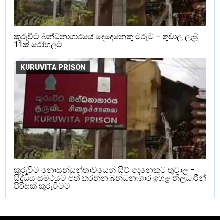
කුරුවිට බන්ධනාගාරයේ දෙදෙනෙකු මරුට – තුවාල ලැබූ
11ක් රෝහලට
KURUVITA PRISON
කුරුවිට නොසන්සුන්තාවයෙන් සිව් දෙනෙකුට තුවාල –
සිද්ධිය සමථයට පත් කරන්න බන්ධනාගාර ඉහළ නිලධාරීන්
පිරිසක් කුරුවිටට