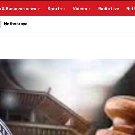
s & Business news
Sports
Videos
Radio Live
Net
Nethsaraya