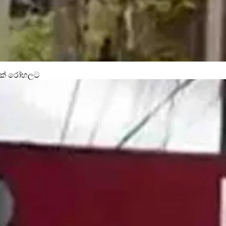
11ක් රෝහලට