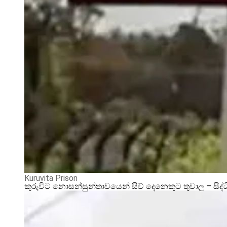
Kuruvita Prison
කුරුවිට නොසන්සුන්තාවයෙන් සිව් දෙනෙකුට තුවාල – සිද