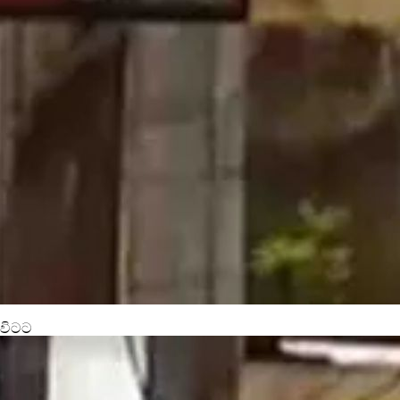
ුවිටට