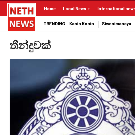
Home
Local News
International new
TRENDING
Kanin Konin
Siwenimanaya
තීන්දුවක්