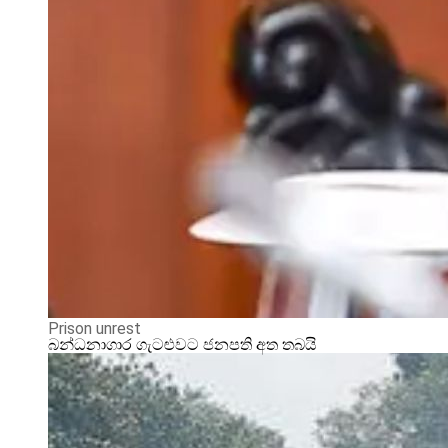
Prison unrest
බන්ධනාගාර ගැටළුවට ජනපති අත තබයි