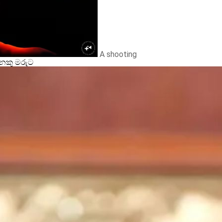
A shooting
නෙකු මරුට