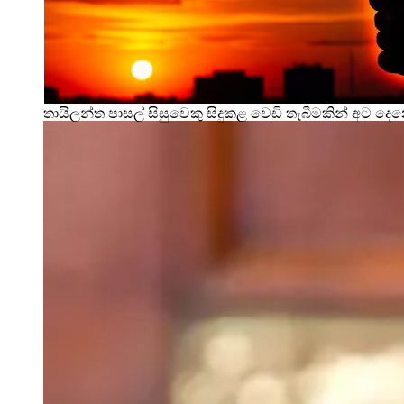
තායිලන්ත පාසල් සිසුවෙකු සිදුකළ වෙඩි තැබීමකින් අට දෙ