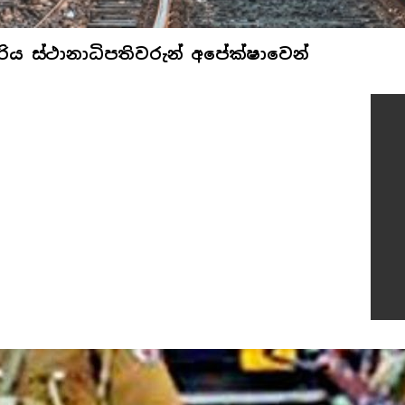
්රිය ස්ථානාධිපතිවරුන් අපේක්ෂාවෙන්