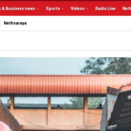
s & Business news
Sports
Videos
Radio Live
Net
Nethsaraya