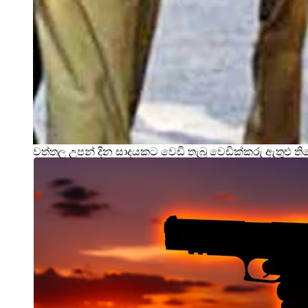
වත්තල උපන් දින සාදයකට වෙඩි තැබූ වෙඩික්කරු ඇතුළු ත