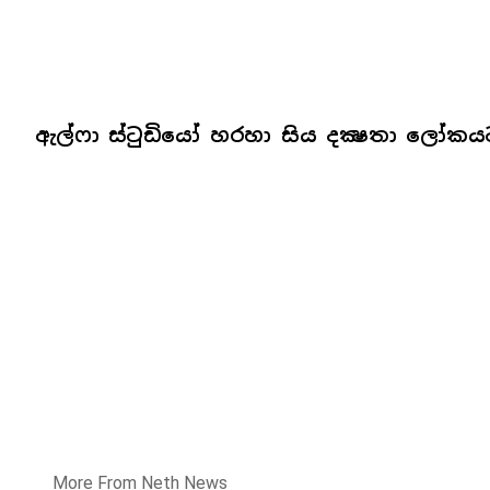
ඇල්ෆා ස්ටුඩියෝ හරහා සිය දක්‍ෂතා ලෝක
More From Neth News