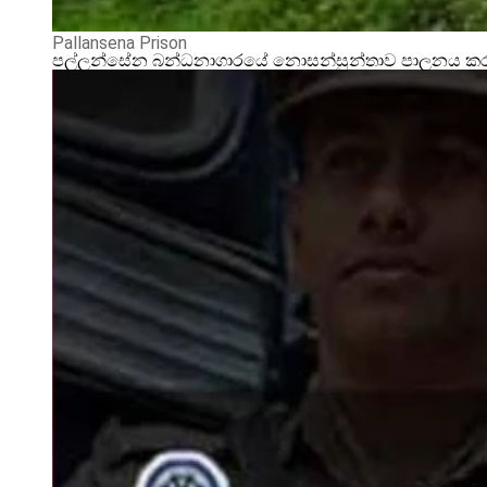
Pallansena Prison
පල්ලන්සේන බන්ධනාගාරයේ නොසන්සුන්තාව පාලනය කරන්