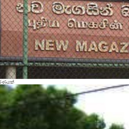
වරණයක්