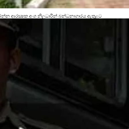
න ආරක්‍ෂක අංශ නිලධාරීන් බන්ධනාගාරය ඇතුළට