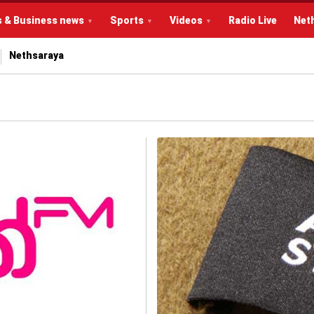
s & Business news
Sports
Videos
Radio Live
Net
Nethsaraya