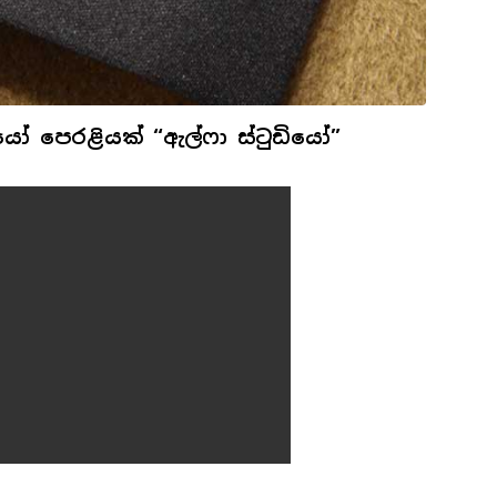
ියෝ පෙරළියක් “ඇල්ෆා ස්ටුඩියෝ”