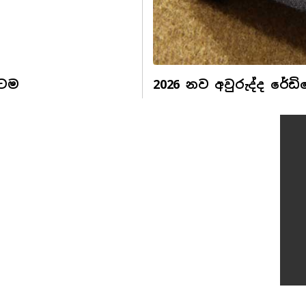
යටම
2026 නව අවුරුද්ද රේඩ