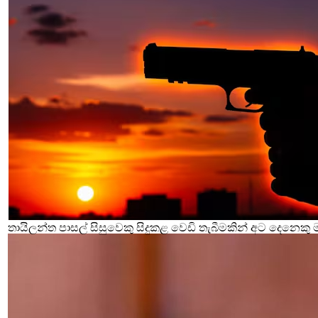
තායිලන්ත පාසල් සිසුවෙකු සිදුකළ වෙඩි තැබීමකින් අට දෙනෙකු 