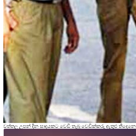
වත්තල උපන් දින සාදයකට වෙඩි තැබූ වෙඩික්කරු ඇතුළු තිදෙනෙ