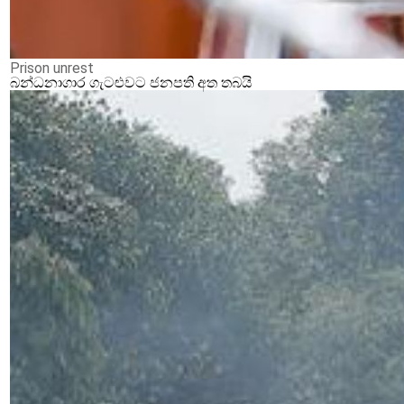
Prison unrest
බන්ධනාගාර ගැටළුවට ජනපති අත තබයි