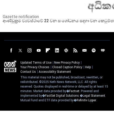
Gazette notification
ආණ්ඩුක්‍රම ව්‍යවස්ථාවේ 22 වන සංශෝධනය සදහා වන කෙටුම්
Updated Terms of Use
New Privacy Policy
Your Privacy Choices
Closed Caption Policy
Help
Contact Us
Accessibility Statement
This material may not be published, broadcast, rewritten, or
redistributed. ©2025 Neth News Network, LLC. All rights
reserved. Quotes displayed in real-time or delayed by at least 15
minutes. Market data provided by�
Factset
. Powered and
implemented by�
FactSet Digital Solutions
.�
Legal Statement
.
Mutual Fund and ETF data provided by�
Refinitiv Lipper
.