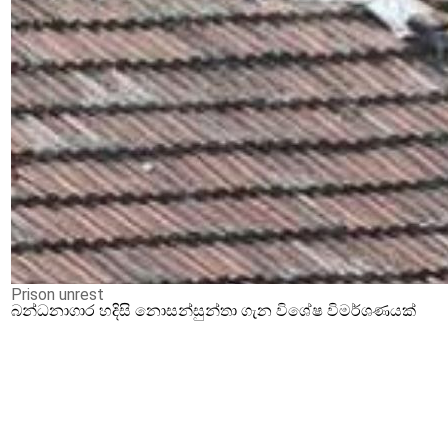
Prison unrest
බන්ධනාගාර හදිසි නොසන්සුන්තා ගැන විශේෂ විමර්ශණයක්