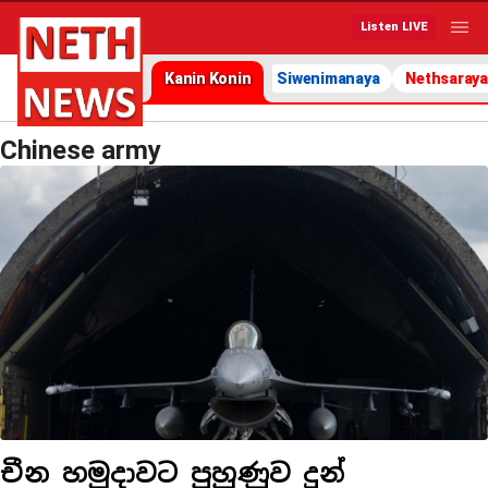
Listen LIVE
Kanin Konin
Siwenimanaya
Nethsaraya
Chinese army
චීන හමුදාවට පුහුණුව දුන්