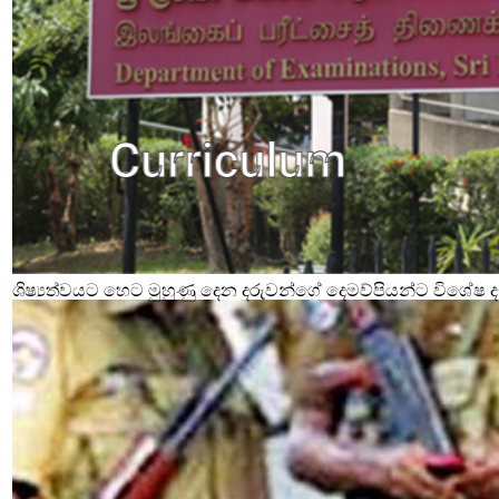
ශිෂ්‍යත්වයට හෙට මුහුණු දෙන දරුවන්ගේ දෙමව්පියන්ට විශේෂ දැ