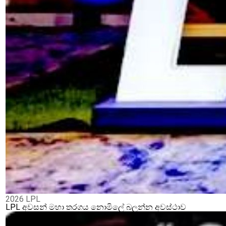
2026 LPL
LPL අවසන් මහා තරගය නොමිලේ බලන්න අවස්ථාව