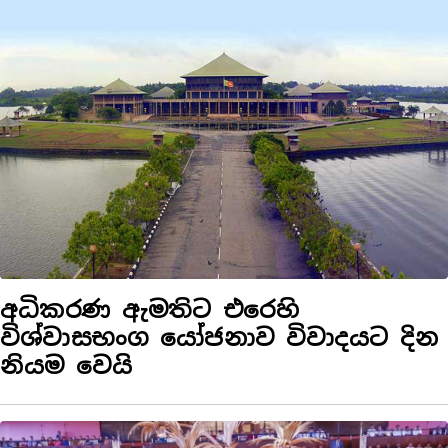
අධිකරණ ඇමතිට එරෙහි
විශ්වාසභංග යෝජනාව විවාදයට දින
නියම වෙයි