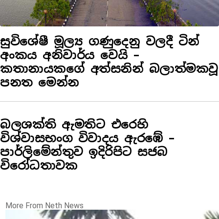
සුවිශේෂී මූල්‍ය ගණුදෙනු වලදී ටින්
අංකය අනිවාර්ය වෙයි –
කතානායකගේ අත්සනින් බලාත්මකවූ
පනත මෙන්න
බලශක්ති ඇමතිට එරෙහි
විශ්වාසභංග විවාදය ඇරඹේ –
පාර්ලිමේන්තුව ඉදිරිපිට සජබ
විරෝධතාවක
More From Neth News