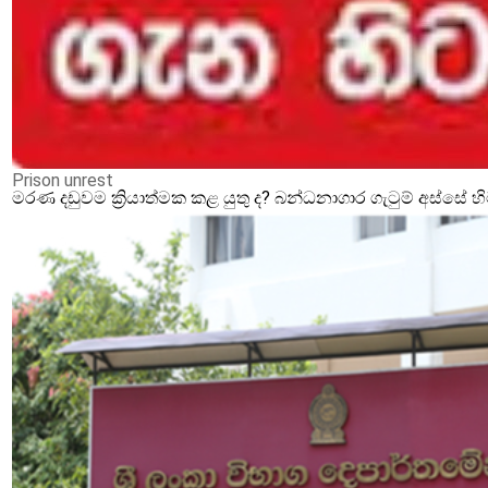
Prison unrest
මරණ දඩුවම ක්‍රියාත්මක කළ යුතු ද? බන්ධනාගාර ගැටුම් අස්සේ 