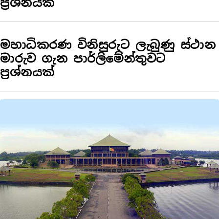
ප්‍රශ්නයක්
මහාධිකරණ විනිසුරුට ලැබුණු ස්ථාන
මාරුව ගැන පාර්ලිමේන්තුවට
ප්‍රශ්නයක්