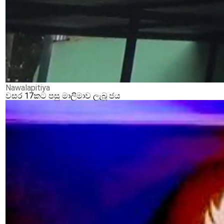
Nawalapitiya
වසර 17කට පසු මාලිමාව ලැබූ ජය