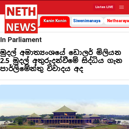
Listen LIVE
Kanin Konin
Siwenimanaya
Nethsaraya
In Parliament
මුදල් අමාත්‍යංශයේ ඩොලර් මිලියන
2.5 මුදල් අතුරුදන්වීමේ සිද්ධිය ගැන
පාර්ලිමේන්තු විවාදය අද