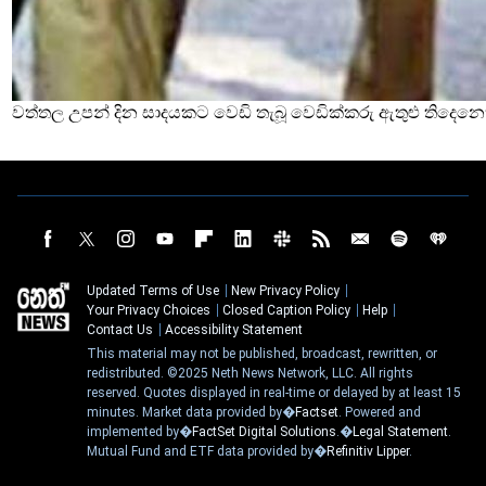
වත්තල උපන් දින සාදයකට වෙඩි තැබූ වෙඩික්කරු ඇතුළු තිදෙනෙ
Updated Terms of Use
New Privacy Policy
Your Privacy Choices
Closed Caption Policy
Help
Contact Us
Accessibility Statement
This material may not be published, broadcast, rewritten, or
redistributed. ©2025 Neth News Network, LLC. All rights
reserved. Quotes displayed in real-time or delayed by at least 15
minutes. Market data provided by�
Factset
. Powered and
implemented by�
FactSet Digital Solutions
.�
Legal Statement
.
Mutual Fund and ETF data provided by�
Refinitiv Lipper
.