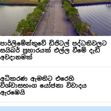
පාර්ලිමේන්තුවේ ඩිජිටල් පද්ධතිවලට
සයිබර් ප්‍රහාරයක් එල්ල වීමේ දැඩි
අවදානමක්
අධිකරණ ඇමතිට එරෙහි
විශ්වාසභංග යෝජනා විවාදය
ඇරඹෙයි