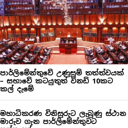
පාර්ලිමේන්තුවේ උණුසුම් තත්ත්වයක්
– සභාවේ කටයුතුත් විනඩි 10කට
කල් දැමේ
මහාධිකරණ විනිසුරුට ලැබුණු ස්ථාන
මාරුව ගැන පාර්ලිමේන්තුවට