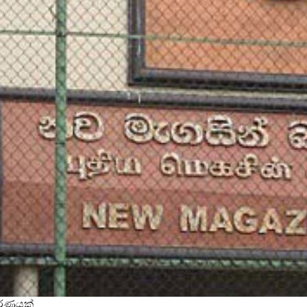
වරණයක්