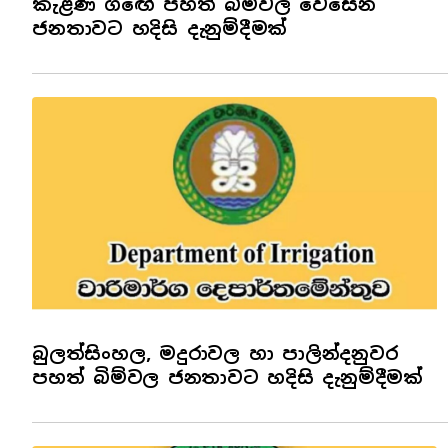
කැළණි ගඟේ පහත් බිම්වල වෙසෙන
ජනතාවට හදිසි දැනුම්දීමක්
බුලත්සිංහල, මදුරාවල හා පාලින්දනුවර
පහත් බිම්වල ජනතාවට හදිසි දැනුම්දීමක්