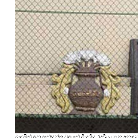
මැගසින් නොසන්සුන්තාවයෙන් මියගිය රැදවියා ගැන අනා