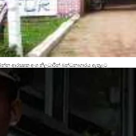
න ආරක්‍ෂක අංශ නිලධාරීන් බන්ධනාගාරය ඇතුළට