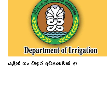
යළිත් ගං වතුර අවදානමක් ද?