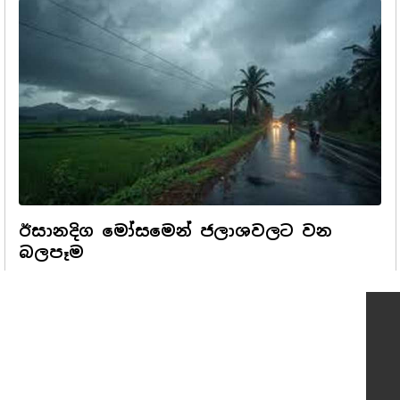
ඊසානදිග මෝසමෙන් ජලාශවලට වන
බලපෑම