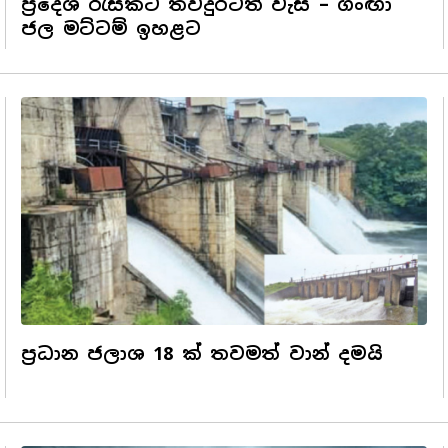
ප්‍රදේශ රැසකට තවදුරටත් වැසි – ගංඟා
ජල මට්ටම් ඉහළට
ප්‍රධාන ජලාශ 18 ක් තවමත් වාන් දමයි