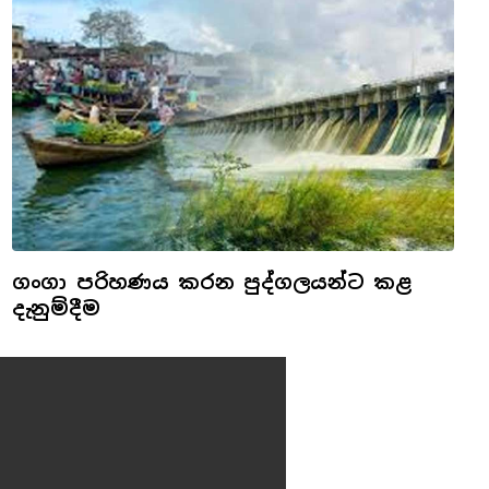
ගංගා පරිහණය කරන පුද්ගලයන්ට කළ
දැනුම්දීම