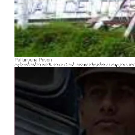
Pallansena Prison
පල්ලන්සේන බන්ධනාගාරයේ නොසන්සුන්තාව පාලනය කරන්