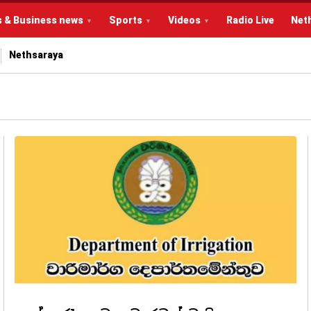
s & Business news
Sports
Videos
Radio Live
Net
Nethsaraya