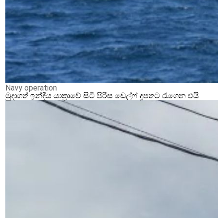
Navy operation
මුදාගත් ඉන්දීය යාත්‍රාවේ සිටි පිරිස ඩෙල්ෆ් දූපතට රැගෙන එයි