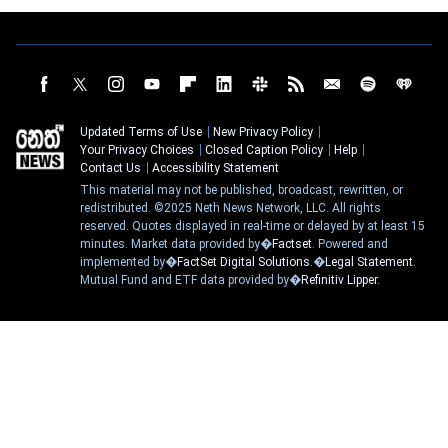
Updated Terms of Use
New Privacy Policy
Your Privacy Choices
Closed Caption Policy
Help
Contact Us
Accessibility Statement
This material may not be published, broadcast, rewritten, or
redistributed. ©2025 Neth News Network, LLC. All rights
reserved. Quotes displayed in real-time or delayed by at least 15
minutes. Market data provided by�
Factset
. Powered and
implemented by�
FactSet Digital Solutions
.�
Legal Statement
.
Mutual Fund and ETF data provided by�
Refinitiv Lipper
.