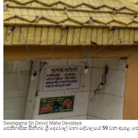
Seenigama Sri Devol Maha Devalaya
ඓතිහාසික සීනිගම ශ්‍රී දෙවොල් මහා දේවාලයේ 59 වන ඇසළ ප