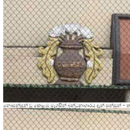
නොසන්සුන් වූ කොළඹ මැගසින් බන්ධනාගාරය දැන් සන්සුන් – තව