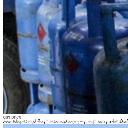
gas price
අගෝස්තුවේ ගෑස් මිලේ වෙනසක් නැහැ – ලිට්‍රෝ සහ ලාෆ්ස් කියය