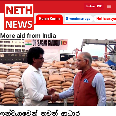
Listen LIVE
Kanin Konin
Siwenimanaya
Nethsaraya
More aid from India
ඉන්දියාවෙන් තවත් ආධාර