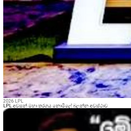
2026 LPL
LPL අවසන් මහා තරගය නොමිලේ බලන්න අවස්ථාව