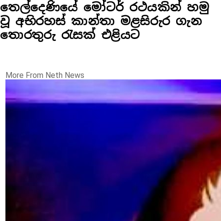
තෙල්දෙණියේ මෝටර් රථයකින් හමු
වූ අභිරහස් කාන්තා මළසිරුර ගැන
තොරතුරු රැසක් එළියට
More From Neth News