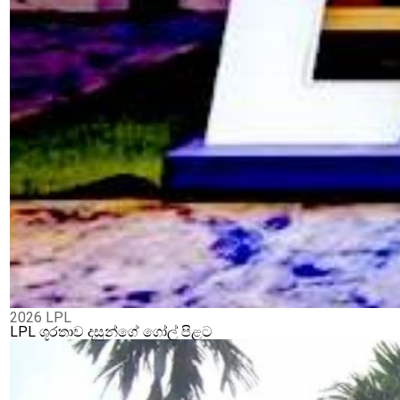
2026 LPL
LPL ශූරතාව දසුන්ගේ ගෝල් පිළට