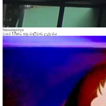
Nawalapitiya
වසර 17කට පසු මාලිමාව ලැබූ ජය