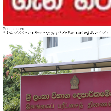
Prison unrest
මරණ දඩුවම ක්‍රියාත්මක කළ යුතු ද? බන්ධනාගාර ගැටුම් අස්සේ 