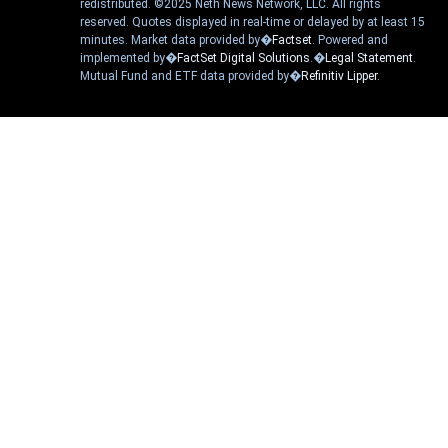
redistributed. ©2025 Neth News Network, LLC. All rights
reserved. Quotes displayed in real-time or delayed by at least 15
minutes. Market data provided by�
Factset
. Powered and
implemented by�
FactSet Digital Solutions
.�
Legal Statement
.
Mutual Fund and ETF data provided by�
Refinitiv Lipper
.