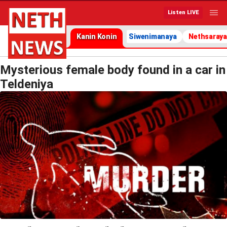
Listen LIVE
Kanin Konin
Siwenimanaya
Nethsaraya
Mysterious female body found in a car in
Teldeniya