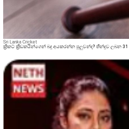
Sri Lanka Cricket
ක්‍රිකට් ක්‍රීඩකයින්ගෙන් බදු අයකරන්න පුලුවන්ද? තීන්දුව ලබන 3