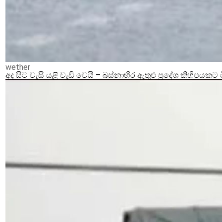
wether
අද සිට වැසි යළි වැඩි වෙයි – බස්නාහිර ඇතුළු ප්‍රදේශ කිහිපයකට 