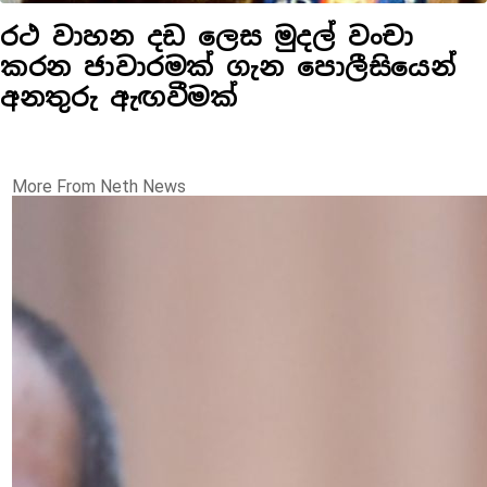
රථ වාහන දඩ ලෙස මුදල් වංචා
කරන ජාවාරමක් ගැන පොලීසියෙන්
අනතුරු ඇඟවීමක්
More From Neth News