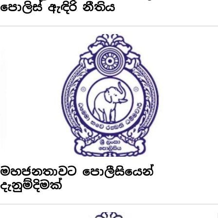
පොලිස් ඇඳිරි නීතිය
මහජනතාවට පොලීසියෙන්
දැනුම්දිමක්