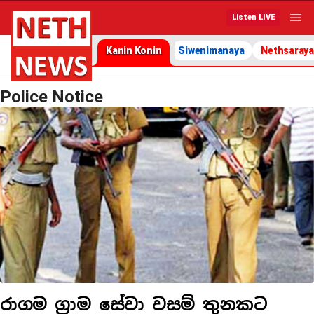
Listen LIVE
Kanin Konin
Siwenimanaya
Nethsaraya
Police Notice
රාගම ග්‍රාම සේවා වසම් තුනකට