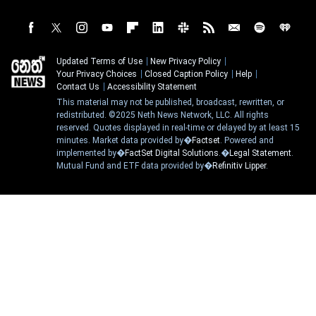
Updated Terms of Use
New Privacy Policy
Your Privacy Choices
Closed Caption Policy
Help
Contact Us
Accessibility Statement
This material may not be published, broadcast, rewritten, or
redistributed. ©2025 Neth News Network, LLC. All rights
reserved. Quotes displayed in real-time or delayed by at least 15
minutes. Market data provided by�
Factset
. Powered and
implemented by�
FactSet Digital Solutions
.�
Legal Statement
.
Mutual Fund and ETF data provided by�
Refinitiv Lipper
.