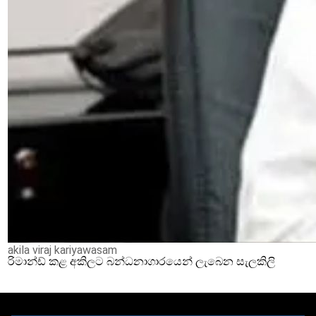
akila viraj kariyawasam
රිමාන්ඩ් කළ අකිලට බන්ධනාගාරයෙන් ලැබෙන සැලකිලි