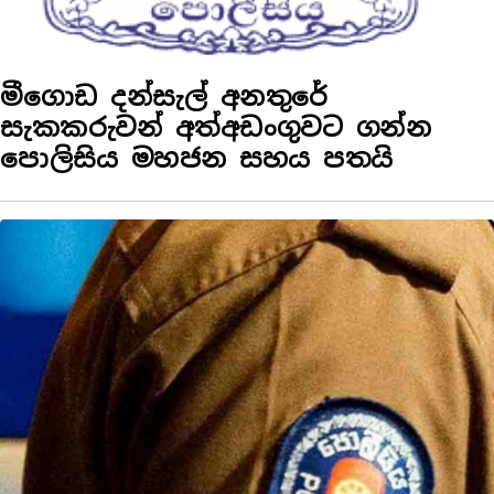
මීගොඩ දන්සැල් අනතුරේ
සැකකරුවන් අත්අඩංගුවට ගන්න
පොලිසිය මහජන සහය පතයි