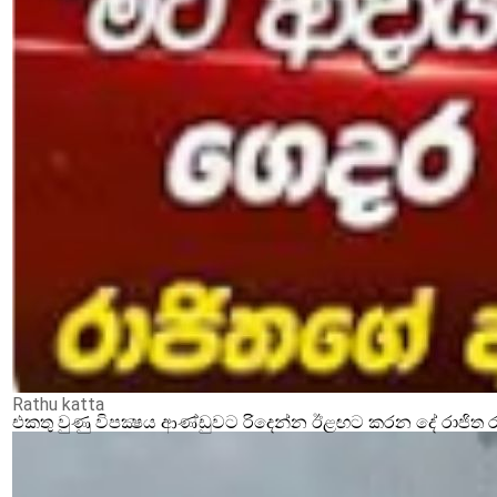
Rathu katta
එකතු වුණු විපක්‍ෂය ආණ්ඩුවට රිදෙන්න ඊළඟට කරන දේ රාජිත ර