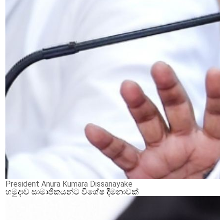
President Anura Kumara Dissanayake
හමුදාව සාමාජිකයන්ට විශේෂ දීමනාවක්