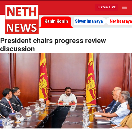
Listen LIVE
Kanin Konin
Siwenimanaya
Nethsaraya
President chairs progress review
discussion