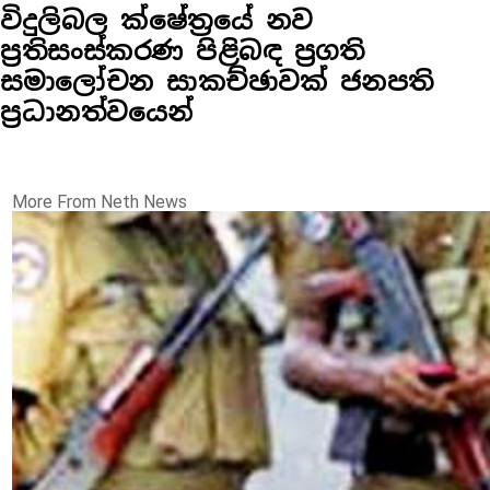
විදුලිබල ක්ෂේත්‍රයේ නව
ප්‍රතිසංස්කරණ පිළිබඳ ප්‍රගති
සමාලෝචන සාකච්ඡාවක් ජනපති
ප්‍රධානත්වයෙන්
More From Neth News