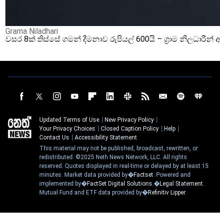
Grama Niladhari
වසර 8ක් තිස්සේ ගමන් දීමනාව රුපියල් 600යි – ග්‍රාම නිලධාරී
Updated Terms of Use
New Privacy Policy
Your Privacy Choices
Closed Caption Policy
Help
Contact Us
Accessibility Statement
This material may not be published, broadcast, rewritten, or
redistributed. ©2025 Neth News Network, LLC. All rights
reserved. Quotes displayed in real-time or delayed by at least 15
minutes. Market data provided by�
Factset
. Powered and
implemented by�
FactSet Digital Solutions
.�
Legal Statement
.
Mutual Fund and ETF data provided by�
Refinitiv Lipper
.