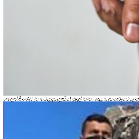
ගලෙන්බිදුණුවැව වෙළදසැලකින් මුදල් වංචා කළ සැකකරුවෙකු අ