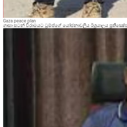
Gaza peace plan
ගාසා සටන් විරාමයට ට්‍රම්ප්ගේ යෝජනාවලිය ඊශ්‍රයාලය ප්‍රතික්‍ෂේ