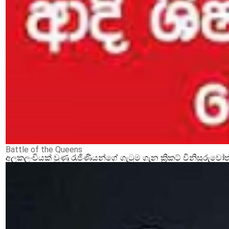
Battle of the Queens‍
අලකලංචියක් වුණු රැජිණියන්ගේ ගැටුම ගැන ක්‍රිකට් විනිසුරුවෝ