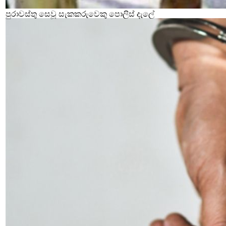
පුරාවස්තු සෙවූ සැකකරුවෙකු පොලිස් දැලේ