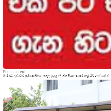
Prison unrest
මරණ දඩුවම ක්‍රියාත්මක කළ යුතු ද? බන්ධනාගාර ගැටුම් අස්සේ 