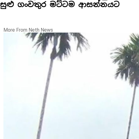
සුළු ගංවතුර මට්ටම ආසන්නයට
More From Neth News