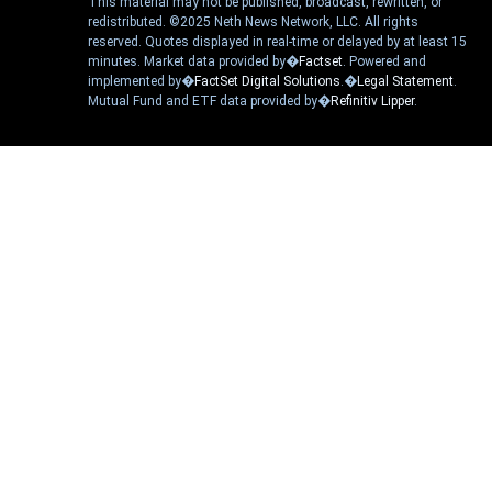
This material may not be published, broadcast, rewritten, or
redistributed. ©2025 Neth News Network, LLC. All rights
reserved. Quotes displayed in real-time or delayed by at least 15
minutes. Market data provided by�
Factset
. Powered and
implemented by�
FactSet Digital Solutions
.�
Legal Statement
.
Mutual Fund and ETF data provided by�
Refinitiv Lipper
.