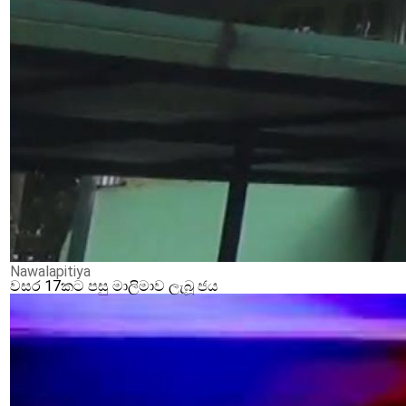
Nawalapitiya
වසර 17කට පසු මාලිමාව ලැබූ ජය