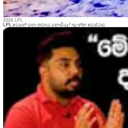
2026 LPL
LPL අවසන් මහා තරගය නොමිලේ බලන්න අවස්ථාව