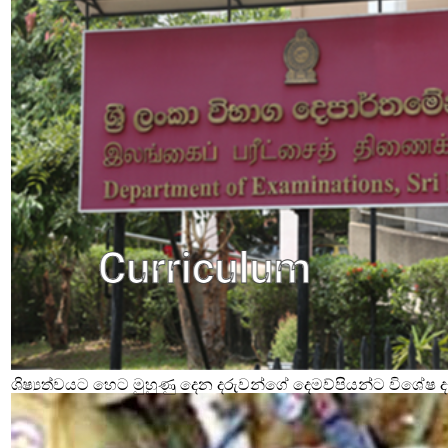
ශිෂ්‍යත්වයට හෙට මුහුණු දෙන දරුවන්ගේ දෙමව්පියන්ට විශේෂ දැ