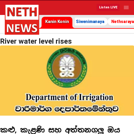
Listen LIVE
Kanin Konin
Siwenimanaya
Nethsaraya
River water level rises
කළු, කැළණි සහ අත්තනගලු ඔය