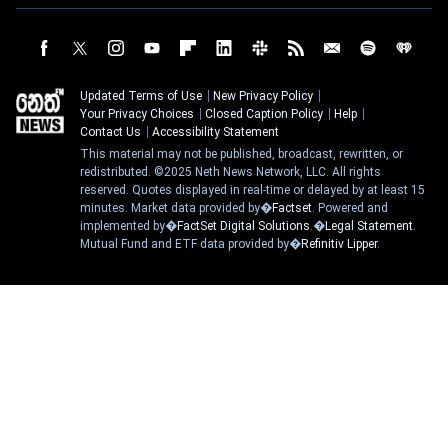
Updated Terms of Use
New Privacy Policy
Your Privacy Choices
Closed Caption Policy
Help
Contact Us
Accessibility Statement
This material may not be published, broadcast, rewritten, or
redistributed. ©2025 Neth News Network, LLC. All rights
reserved. Quotes displayed in real-time or delayed by at least 15
minutes. Market data provided by�
Factset
. Powered and
implemented by�
FactSet Digital Solutions
.�
Legal Statement
.
Mutual Fund and ETF data provided by�
Refinitiv Lipper
.