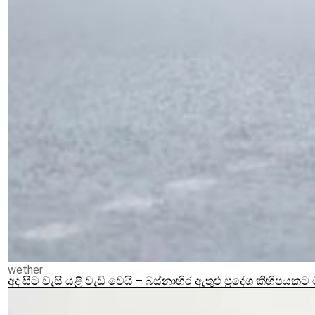
wether
අද සිට වැසි යළි වැඩි වෙයි – බස්නාහිර ඇතුළු ප්‍රදේශ කිහිපයකට 