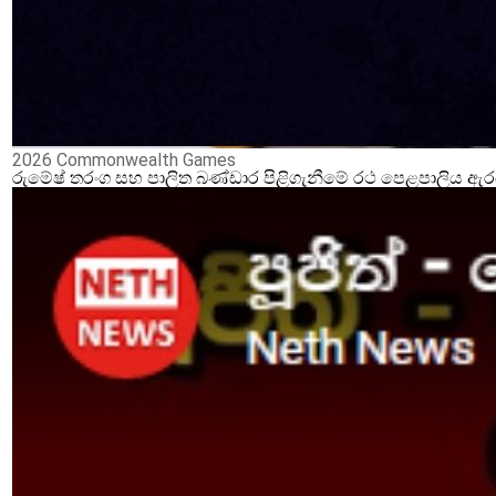
2026 Commonwealth Games
රුමේෂ් තරංග සහ පාලිත බණ්ඩාර පිළිගැනීමේ රථ පෙළපාලිය ඇ