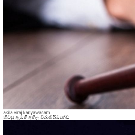
akila viraj kariyawasam
හිටපු ඇමති අකිල විරාජ් රිමාන්ඩ්