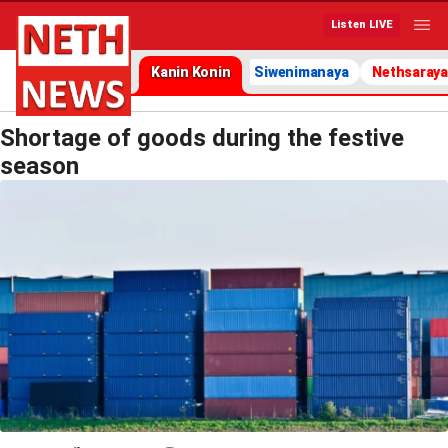
Listen LIVE
Kanin Konin
Siwenimanaya
Nethsaraya
Shortage of goods during the festive
season