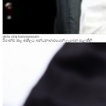
akila viraj kariyawasam
රිමාන්ඩ් කළ අකිලට බන්ධනාගාරයෙන් ලැබෙන සැලකිලි