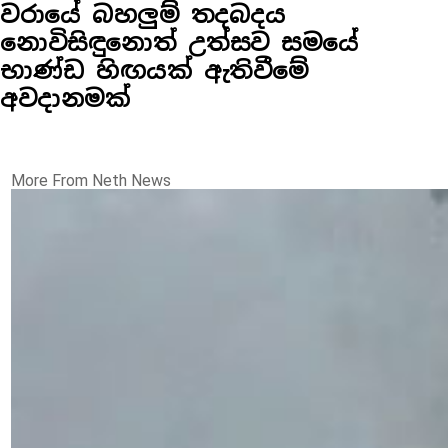
වරායේ බහලුම් තදබදය
නොවිසිඳුනොත් උත්සව සමයේ
භාණ්ඩ හිඟයක් ඇතිවීමේ
අවදානමක්
More From Neth News