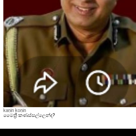
kaṇin koṇin
මෛත්‍රී කණස්සල්ලෙන්ද?