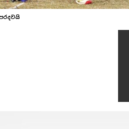
 පරදවයි