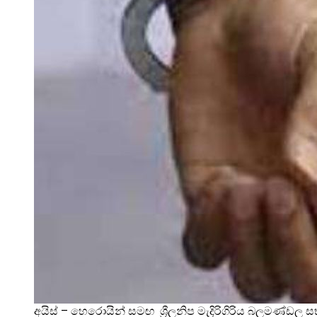
අයිස් – හෙරොයින් සමඟ ශ්‍රීලනිප මැදිරිගිරිය බලමණ්ඩල ස