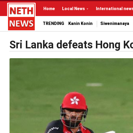
Home
Local News
International new
TRENDING
Kanin Konin
Siwenimanaya
Sri Lanka defeats Hong K