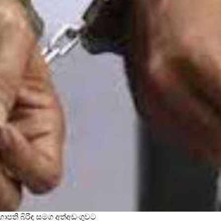
භාපති බිරිඳ සමග අත්අඩංගුවට