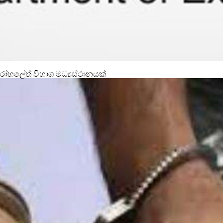
රෝහලේත් විභාග මධ්‍යස්ථානයක්