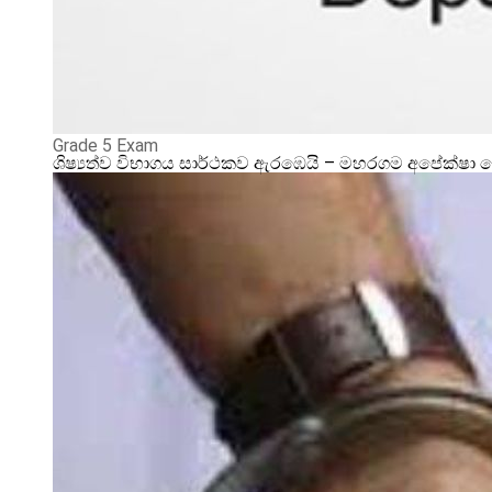
Grade 5 Exam
ශිෂ්‍යත්ව විභාගය සාර්ථකව ඇරඹෙයි – මහරගම අපේක්ෂා 