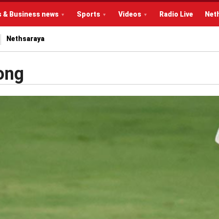
s & Business news
Sports
Videos
Radio Live
Net
Nethsaraya
ong